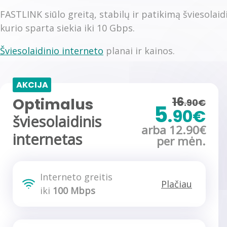
FASTLINK siūlo greitą, stabilų ir patikimą šviesolai
kurio sparta siekia iki 10 Gbps.
Šviesolaidinio interneto
planai ir kainos.
AKCIJA
16
Optimalus
.90€
5
.90€
šviesolaidinis
arba 12.90€
internetas
per mėn.
Interneto greitis
Plačiau
iki
100 Mbps