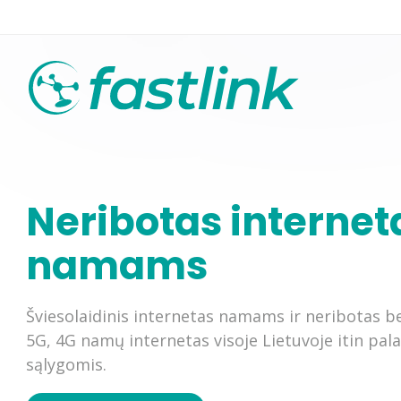
Neribotas internet
Mobilus ryšys (4G)
TV+internetas plana
namams
Mobilus ryšys (5G)
Televizijos kanalų 
Šviesolaidinis internetas namams ir neribotas be
5G, 4G namų internetas visoje Lietuvoje itin pal
sąlygomis.