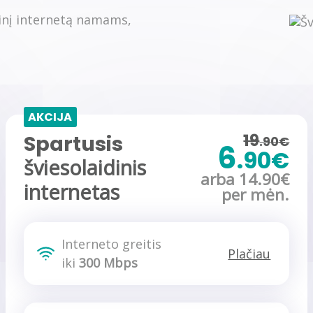
dinį internetą namams,
AKCIJA
19
Spartusis
.90€
6
.90€
šviesolaidinis
arba 14.90€
internetas
per mėn.
Interneto greitis
Plačiau
iki
300 Mbps