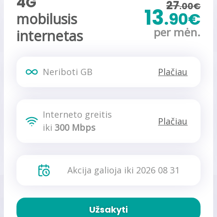
4G
27
.00€
13
.90€
mobilusis
per mėn.
internetas
Neriboti GB
Plačiau
Interneto greitis
Plačiau
iki
300 Mbps
Akcija galioja iki 2026 08 31
Užsakyti