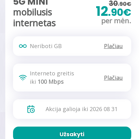
5G MINI
30
.90€
12
.90€
mobilusis
per mėn.
internetas
Neriboti GB
Plačiau
Interneto greitis
Plačiau
iki
100 Mbps
Akcija galioja iki 2026 08 31
Užsakyti