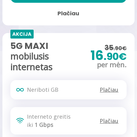
Plačiau
AKCIJA
5G MAXI
35
.90€
16
.90€
mobilusis
per mėn.
internetas
Neriboti GB
Plačiau
Interneto greitis
Plačiau
iki
1 Gbps