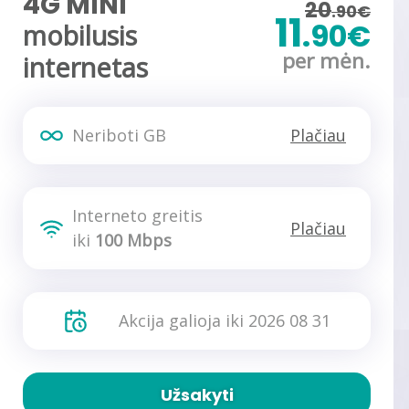
4G MINI
20
.90€
11
.90€
mobilusis
per mėn.
internetas
Neriboti GB
Plačiau
Interneto greitis
Plačiau
iki
100 Mbps
Akcija galioja iki 2026 08 31
Užsakyti