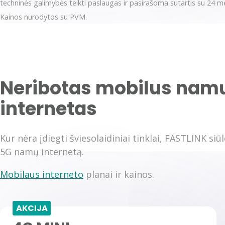
techninės galimybės teikti paslaugas ir pasirašoma sutartis su 24 mė
Kainos nurodytos su PVM.
Neribotas mobilus nam
internetas
Kur nėra įdiegti šviesolaidiniai tinklai, FASTLINK siū
5G namų internetą.
Mobilaus interneto
planai ir kainos.
AKCIJA