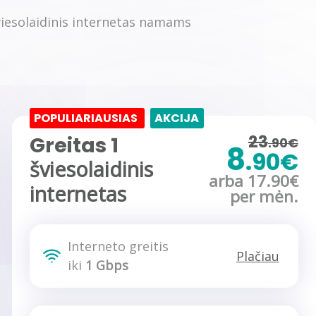
POPULIARIAUSIAS
AKCIJA
23
Greitas 1
.90€
8
.90€
šviesolaidinis
arba 17.90€
internetas
per mėn.
Interneto greitis
Plačiau
iki
1 Gbps