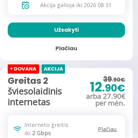
Akcija galioja iki 2026 08 31
Užsakyti
Plačiau
+ DOVANA
AKCIJA
39
Greitas 2
.90€
12
.90€
šviesolaidinis
arba 27.90€
internetas
per mėn.
Interneto greitis
Plačiau
iki
2 Gbps