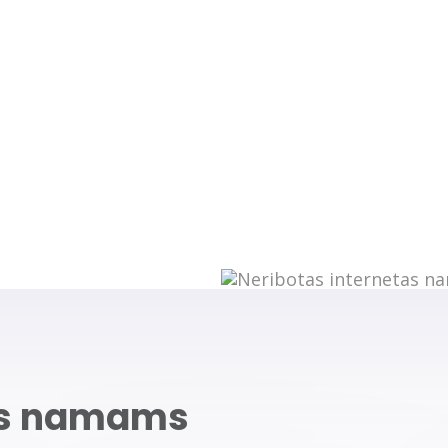
Greičio matuoklė
tas namams