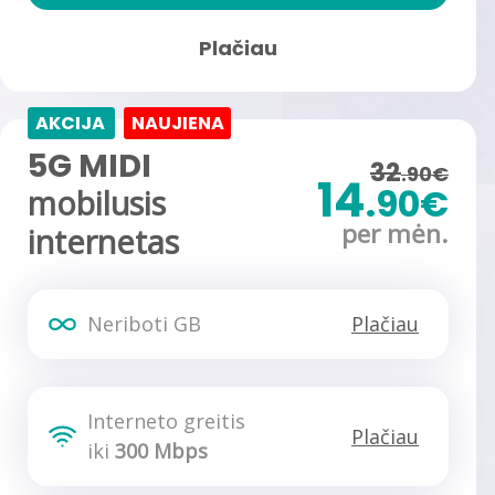
Plačiau
AKCIJA
NAUJIENA
5G MIDI
32
.90€
14
.90€
mobilusis
per mėn.
internetas
Neriboti GB
Plačiau
Interneto greitis
Plačiau
iki
300 Mbps