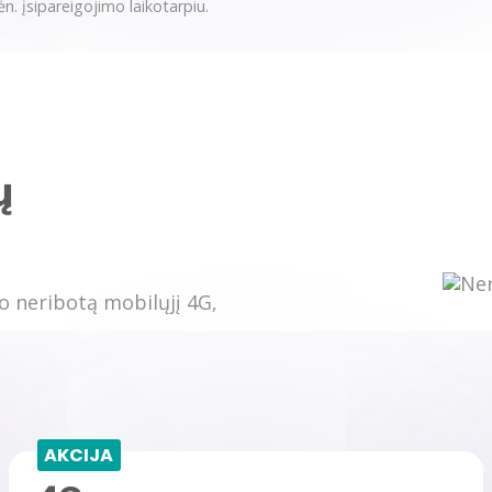
n. įsipareigojimo laikotarpiu.
ų
lo neribotą mobilųjį 4G,
AKCIJA