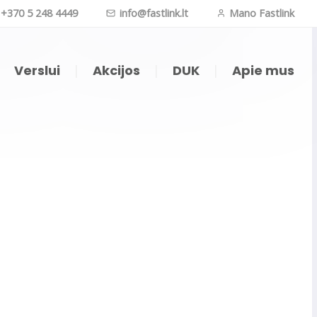
+370 5 248 4449
info@fastlink.lt
Mano Fastlink
|
Verslui
|
Akcijos
|
DUK
|
Apie mus
oji televizija (APP)
Internetas daiktams
ji televizija (IPTV)
Vaizdo kameros
nk TV kompiuteryje
Telefonija
zijos kanalų sąrašas
O filmai