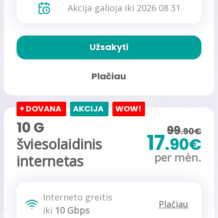
Akcija galioja iki 2026 08 31
Užsakyti
Plačiau
+ DOVANA
AKCIJA
WOW!
10 G
99
.90€
17
.90€
šviesolaidinis
per mėn.
internetas
Interneto greitis
Plačiau
iki
10 Gbps