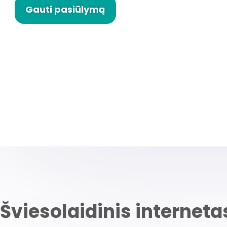
Gauti pasiūlymą
Šviesolaidinis interne