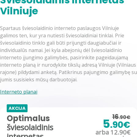
Vilniuje
Spartaus šviesolaidinio interneto paslaugos Vilniuje
galimos ten, kur yra nutiesti šviesolaidiniai tinklai. Prie
šviesolaidinio tinklo gali būti prijungti daugiabučiai ir
individualūs namai. Jei kyla abejonių dėl šviesolaidinio
interneto įjungimo galimybės, pasirinkite pageidaujamą
interneto planą ir nurodykite tikslų adresą Vilniuje (Vilniaus
rajone) pildydami anketą. Patikrinus pajungimo galimybę su
jumis susisieks mūsų darbuotojai.
Interneto planai
AKCIJA
16
Optimalus
.90€
5
.90€
šviesolaidinis
arba 12.90€
internetas