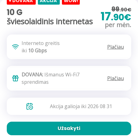
+ DOVANA
AKCIJA
WOW!
99
.90€
10 G
17
.90€
šviesolaidinis internetas
per mėn.
Interneto greitis
Plačiau
iki
10 Gbps
DOVANA:
Išmanus Wi-Fi7
Plačiau
sprendimas
Akcija galioja iki 2026 08 31
Užsakyti