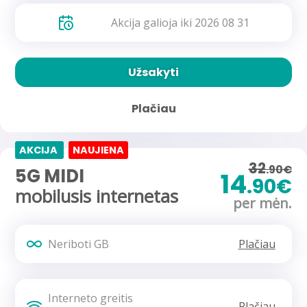
Akcija galioja iki 2026 08 31
Užsakyti
Plačiau
AKCIJA
NAUJIENA
32
.90€
5G MIDI
14
.90€
mobilusis internetas
per mėn.
Neriboti GB
Plačiau
Interneto greitis
Plačiau