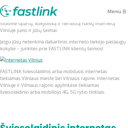
Internetas Vilniuje
Meniu
☰
Siūlome spartų, kokybišką ir neribotą namų internetą
Vilniuje jums ir jūsų šeimai.
Jeigu jūsų netenkina dabartinio interneto tiekėjo paslaugų
kokybė – junkitės prie FASTLINK klientų šeimos!
FASTLINK šviesolaidinis arba mobilusis internetas
tiekiamas Vilniaus mieste bei Vilniaus rajone. Internetas
Vilniuje ir Vilniaus rajono apylinkėse tiekiamas
šviesolaidinio arba mobiliojo 4G, 5G ryšio tinklais.
Šviesolaidinis internetas