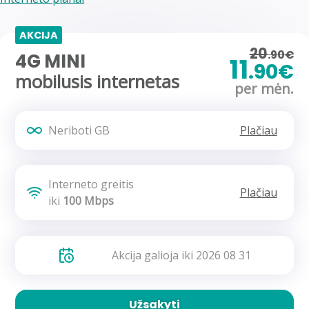
AKCIJA
20
.90€
4G MINI
11
.90€
mobilusis internetas
per mėn.
Neriboti GB
Plačiau
Interneto greitis
Plačiau
iki
100 Mbps
Akcija galioja iki 2026 08 31
Užsakyti