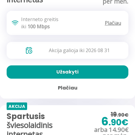
per mėn.
Interneto greitis
Plačiau
iki
100 Mbps
Akcija galioja iki 2026 08 31
Užsakyti
Plačiau
AKCIJA
19
Spartusis
.90€
6
.90€
šviesolaidinis
arba 14.90€
internetas