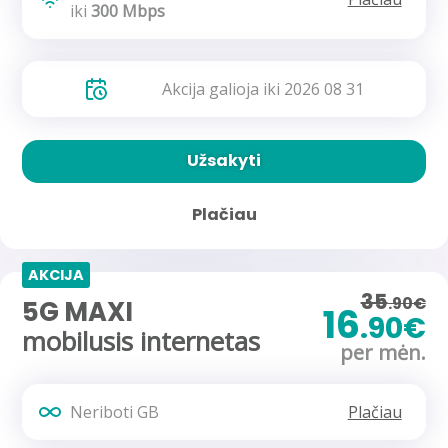
iki
300 Mbps
Akcija galioja iki 2026 08 31
Užsakyti
Plačiau
AKCIJA
35
.90€
5G MAXI
16
.90€
mobilusis internetas
per mėn.
Neriboti GB
Plačiau