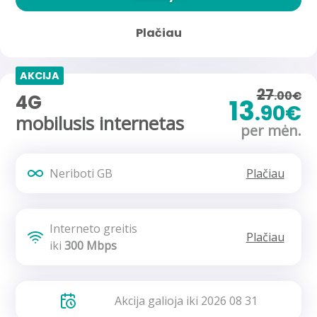
Plačiau
AKCIJA
27
.00€
4G
13
.90€
mobilusis internetas
per mėn.
Neriboti GB
Plačiau
Interneto greitis
Plačiau
iki
300 Mbps
Akcija galioja iki 2026 08 31