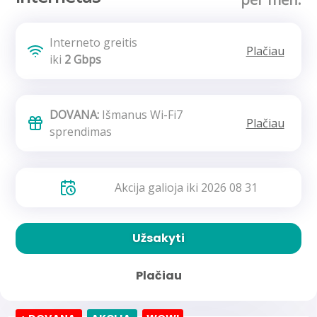
Interneto greitis
Plačiau
iki
2 Gbps
DOVANA:
Išmanus Wi-Fi7
Plačiau
sprendimas
Akcija galioja iki 2026 08 31
Užsakyti
Plačiau