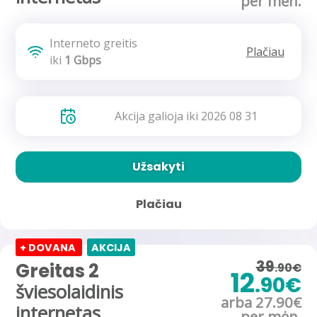
per mėn.
Interneto greitis
Plačiau
iki
1 Gbps
Akcija galioja iki 2026 08 31
Užsakyti
Plačiau
+ DOVANA
AKCIJA
39
Greitas 2
.90€
12
.90€
šviesolaidinis
arba 27.90€
internetas
per mėn.