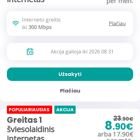
per mėn.
Interneto greitis
Plačiau
iki
300 Mbps
Akcija galioja iki 2026 08 31
Užsakyti
Plačiau
POPULIARIAUSIAS
AKCIJA
23
Greitas 1
.90€
8
.90€
šviesolaidinis
arba 17.90€
internetas