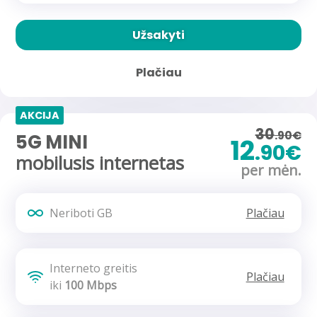
Užsakyti
Plačiau
AKCIJA
30
.90€
5G MINI
12
.90€
mobilusis internetas
per mėn.
Neriboti GB
Plačiau
Interneto greitis
Plačiau
iki
100 Mbps