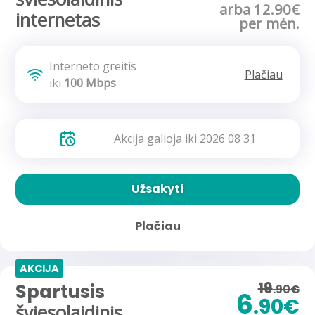
arba 12.90€
internetas
per mėn.
Interneto greitis
Plačiau
iki
100 Mbps
Akcija galioja iki 2026 08 31
Užsakyti
Plačiau
AKCIJA
19
Spartusis
.90€
6
.90€
šviesolaidinis