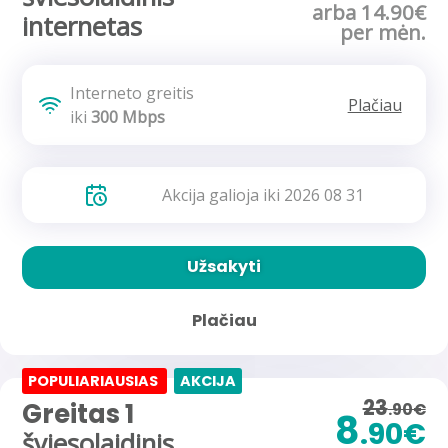
arba 14.90€
internetas
per mėn.
Interneto greitis
Plačiau
iki
300 Mbps
Akcija galioja iki 2026 08 31
Užsakyti
Plačiau
POPULIARIAUSIAS
AKCIJA
23
Greitas 1
.90€
8
.90€
šviesolaidinis