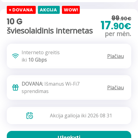
+ DOVANA
AKCIJA
WOW!
99
.90€
10 G
17
.90€
šviesolaidinis internetas
per mėn.
Interneto greitis
Plačiau
iki
10 Gbps
DOVANA:
Išmanus Wi-Fi7
Plačiau
sprendimas
Akcija galioja iki 2026 08 31
Užsakyti