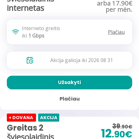
arba 17.90€
internetas
per mėn.
Interneto greitis
Plačiau
iki
1 Gbps
Akcija galioja iki 2026 08 31
Užsakyti
Plačiau
+ DOVANA
AKCIJA
39
Greitas 2
.90€
12
.90€
šviesolaidinis