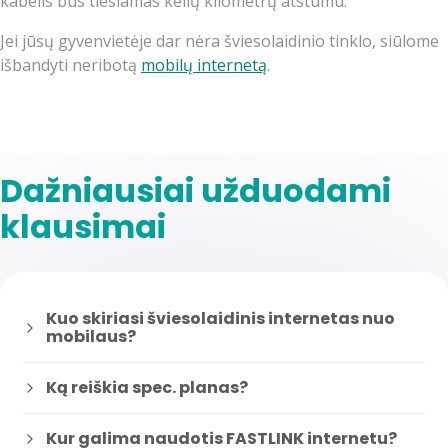
kabelis bus tiesiamas kelių kilometrų atstumu.
Jei jūsų gyvenvietėje dar nėra šviesolaidinio tinklo, siūlome
išbandyti neribotą
mobilų internetą
.
Dažniausiai užduodami
klausimai
Kuo skiriasi šviesolaidinis internetas nuo
mobilaus?
Ką reiškia spec. planas?
Kur galima naudotis FASTLINK internetu?