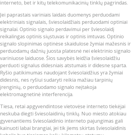
interneto, bet ir kitų telekomunikacinių tinklų pagrindas.
Jei paprastais variniais laidais duomenys perduodami
elektriniais signalais, šviesolaidžiais perduodami optiniai
signalai. Optinio signalo perdavimui per šviesolaidį
reikalingas optinis siųstuvas ir optinis imtuvas. Optinio
signalo slopinimas optinėse skaidulose žymiai mažesnis ir
perduodamų dažnių juosta platesnė nei elektrinio signalo
variniuose laiduose. Šios savybės leidžia šviesolaidžiu
perduoti signalus didesniais atstumais ir didesne sparta.
Ryšio patikimumas naudojant šviesolaidžius yra žymiai
didesnis, nes ryšiui sudaryti reikia mažiau tarpinių
įrenginių, o perduodamo signalo neįtakoja
elektromagnetinė interferencija.
Tiesa, retai apgyvendintose vietovėse interneto tiekėjai
neskuba diegti šviesolaidinių tinklų. Nuo miesto atokiau
gyvenantiems šviesolaidinio interneto pajungimas gali
kainuoti labai brangiai, jei tik jiems skirtas šviesolaidinis