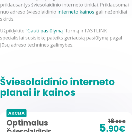
priklausantys šviesolaidinio interneto tinklai. Priklausomai
nuo adreso šviesolaidinio
interneto kainos
gali neženkliai
skirtis.
Užpildykite "
Gauti pasiūlymą
" formą ir FASTLINK
specialistai susisiekę pateiks geriausią pasiūlymą pagal
Jūsų adreso technines galimybes.
Šviesolaidinio interneto
planai ir kainos
AKCIJA
16
Optimalus
.90€
5
.90€
šviesolaidinis