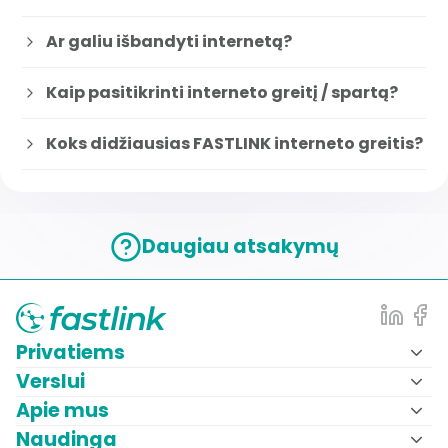
Ar galiu išbandyti internetą?
Kaip pasitikrinti interneto greitį / spartą?
Koks didžiausias FASTLINK interneto greitis?
Vilniuje
Kaune
Daugiau atsakymų
Klaipėdoje
Šiauliuose
Panevėžyje
Alytuje
Privatiems
Marijampolėje
Verslui
Mažeikiuose
Jonavoje
Apie mus
Utenoje
Naudinga