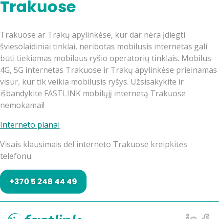
Trakuose
Trakuose ar Trakų apylinkėse, kur dar nėra įdiegti
šviesolaidiniai tinklai, neribotas mobilusis internetas gali
būti tiekiamas mobilaus ryšio operatorių tinklais. Mobilus
4G, 5G internetas Trakuose ir Trakų apylinkėse prieinamas
visur, kur tik veikia mobilusis ryšys. Užsisakykite ir
išbandykite FASTLINK mobilųjį internetą Trakuose
nemokamai!
Interneto planai
Visais klausimais dėl interneto Trakuose kreipkitės
telefonu:
+370 5 248 44 49