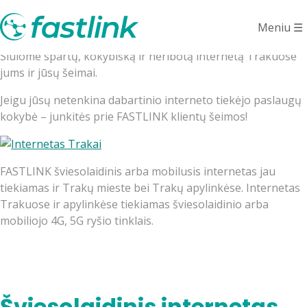
Internetas Trakuose
Meniu
☰
Siūlome spartų, kokybišką ir neribotą internetą Trakuose
jums ir jūsų šeimai.
Jeigu jūsų netenkina dabartinio interneto tiekėjo paslaugų
kokybė – junkitės prie FASTLINK klientų šeimos!
FASTLINK šviesolaidinis arba mobilusis internetas jau
tiekiamas ir Trakų mieste bei Trakų apylinkėse. Internetas
Trakuose ir apylinkėse tiekiamas šviesolaidinio arba
mobiliojo 4G, 5G ryšio tinklais.
Šviesolaidinis internetas