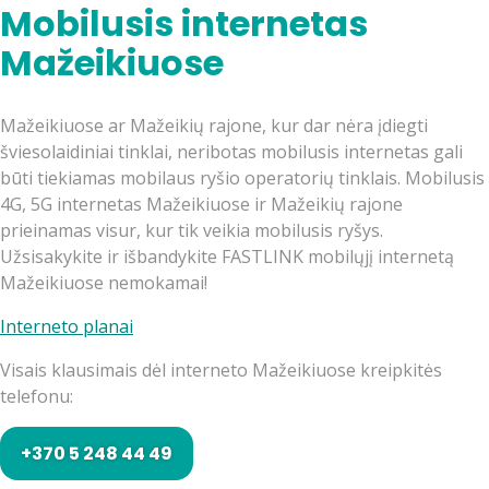
Mobilusis internetas
Mažeikiuose
Mažeikiuose ar Mažeikių rajone, kur dar nėra įdiegti
šviesolaidiniai tinklai, neribotas mobilusis internetas gali
būti tiekiamas mobilaus ryšio operatorių tinklais. Mobilusis
4G, 5G internetas Mažeikiuose ir Mažeikių rajone
prieinamas visur, kur tik veikia mobilusis ryšys.
Užsisakykite ir išbandykite FASTLINK mobilųjį internetą
Mažeikiuose nemokamai!
Interneto planai
Visais klausimais dėl interneto Mažeikiuose kreipkitės
telefonu:
+370 5 248 44 49