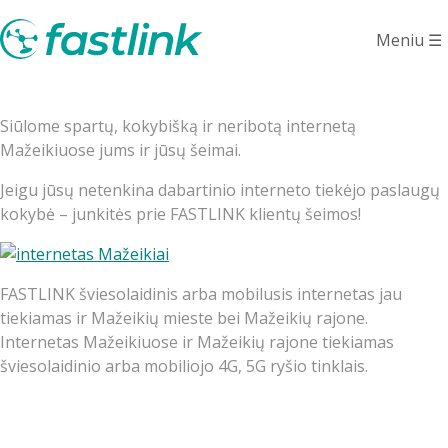
Internetas
Meniu
☰
Mažeikiuose
Siūlome spartų, kokybišką ir neribotą internetą
Mažeikiuose jums ir jūsų šeimai.
Jeigu jūsų netenkina dabartinio interneto tiekėjo paslaugų
kokybė – junkitės prie FASTLINK klientų šeimos!
FASTLINK šviesolaidinis arba mobilusis internetas jau
tiekiamas ir Mažeikių mieste bei Mažeikių rajone.
Internetas Mažeikiuose ir Mažeikių rajone tiekiamas
šviesolaidinio arba mobiliojo 4G, 5G ryšio tinklais.