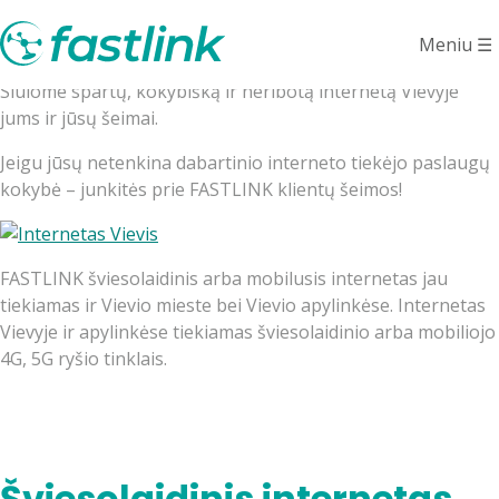
Internetas Vievyje
Meniu
☰
Siūlome spartų, kokybišką ir neribotą internetą Vievyje
jums ir jūsų šeimai.
Jeigu jūsų netenkina dabartinio interneto tiekėjo paslaugų
kokybė – junkitės prie FASTLINK klientų šeimos!
FASTLINK šviesolaidinis arba mobilusis internetas jau
tiekiamas ir Vievio mieste bei Vievio apylinkėse. Internetas
Vievyje ir apylinkėse tiekiamas šviesolaidinio arba mobiliojo
4G, 5G ryšio tinklais.
Šviesolaidinis internetas