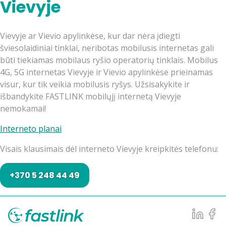
Vievyje
Vievyje ar Vievio apylinkėse, kur dar nėra įdiegti
šviesolaidiniai tinklai, neribotas mobilusis internetas gali
būti tiekiamas mobilaus ryšio operatorių tinklais. Mobilus
4G, 5G internetas Vievyje ir Vievio apylinkėse prieinamas
visur, kur tik veikia mobilusis ryšys. Užsisakykite ir
išbandykite FASTLINK mobilųjį internetą Vievyje
nemokamai!
Interneto planai
Visais klausimais dėl interneto Vievyje kreipkitės telefonu:
+370 5 248 44 49