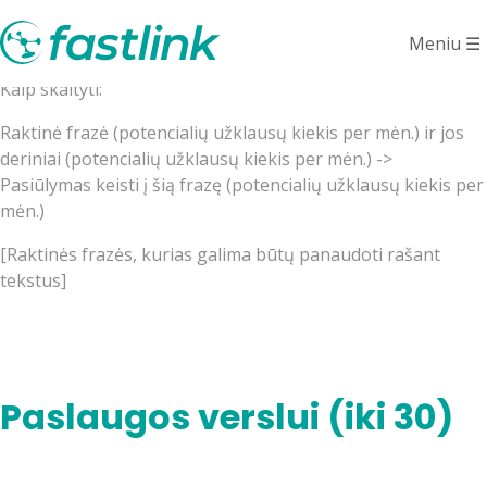
Raktinės frazės verslui
Meniu
☰
Kaip skaityti:
Raktinė frazė (potencialių užklausų kiekis per mėn.) ir jos
deriniai (potencialių užklausų kiekis per mėn.) ->
Pasiūlymas keisti į šią frazę (potencialių užklausų kiekis per
mėn.)
[Raktinės frazės, kurias galima būtų panaudoti rašant
tekstus]
Paslaugos verslui (iki 30)