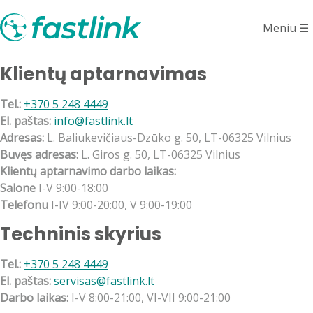
Kontaktai
Meniu
☰
Klientų aptarnavimas
Tel.:
+370 5 248 4449
El. paštas:
info@fastlink.lt
Adresas:
L. Baliukevičiaus-Dzūko g. 50, LT-06325 Vilnius
Buvęs adresas:
L. Giros g. 50, LT-06325 Vilnius
Klientų aptarnavimo darbo laikas:
Salone
I-V 9:00-18:00
Telefonu
I-IV 9:00-20:00, V 9:00-19:00
Techninis skyrius
Tel.:
+370 5 248 4449
El. paštas:
servisas@fastlink.lt
Darbo laikas:
I-V 8:00-21:00, VI-VII 9:00-21:00