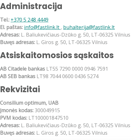
Administracija
Tel.:
+370 5 248 4449
El. paštas:
info@fastlink.lt
,
buhalterija@fastlink.lt
Adresas:
L. Baliukevičiaus-Dzūko g. 50, LT-06325 Vilnius
Buvęs adresas:
L. Giros g. 50, LT-06325 Vilnius
Atsiskaitomosios sąskaitos
AB Citadele bankas
LT55 7290 0000 0946 7591
AB SEB bankas
LT98 7044 0600 0436 5274
Rekvizitai
Consilium optimum, UAB
Įmonės kodas:
300049915
PVM kodas:
LT100001847510
Adresas:
L. Baliukevičiaus-Dzūko g. 50, LT-06325 Vilnius
Buvęs adresas:
L. Giros g. 50, LT-06325 Vilnius