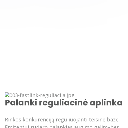
Palanki reguliacinė aplinka
Rinkos konkurenciją reguliuojanti teisinė bazė
Emitentui sudaro palankias augimo galimybes,