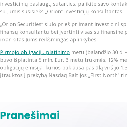
investicinių paslaugų sutarties, palikite savo konta
su Jumis susisieks „Orion“ investicijų konsultantas.
„Orion Securities“ siūlo prieš priimant investicinį s
finansų konsultantu bei įvertinti visas su finansine 
ir/ar kitas Jums reikšmingas aplinkybes.
Pirmojo obligacijų platinimo
metu (balandžio 30 d. –
buvo išplatinta 5 mln. Eur, 3 metų trukmės, 12% 
obligacijų emisija, kurios paklausa pasiūlą viršijo 1,
įtrauktos į prekybą Nasdaq Baltijos „First North“ rin
Pranešimai