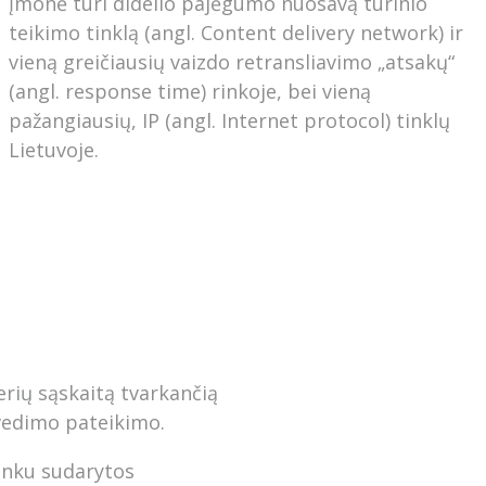
Įmonė turi didelio pajėgumo nuosavą turinio
teikimo tinklą (angl. Content delivery network) ir
vieną greičiausių vaizdo retransliavimo „atsakų“
(angl. response time) rinkoje, bei vieną
pažangiausių, IP (angl. Internet protocol) tinklų
Lietuvoje.
erių sąskaitą tvarkančią
vedimo pateikimo.
ninku sudarytos