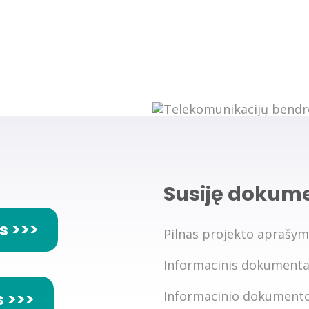
Greičio matuoklė
Susiję dokum
s >>>
Pilnas projekto aprašym
Informacinis dokumenta
s >>>
Informacinio dokumento