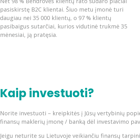
Net 98 % Bendrovės klientų rato sudaro plačiai
pasiskirstę B2C klientai. Šiuo metu įmonė turi
daugiau nei 35 000 klientų, o 97 % klientų
pasibaigus sutarčiai, kurios vidutinė trukmė 35
mėnesiai, ją pratęsia.
Kaip investuoti?
Norite investuoti – kreipkitės į Jūsų vertybinių popi
finansų maklerių įmonę / banką dėl investavimo pa
Jeigu neturite su Lietuvoje veikiančiu finansų tarpi