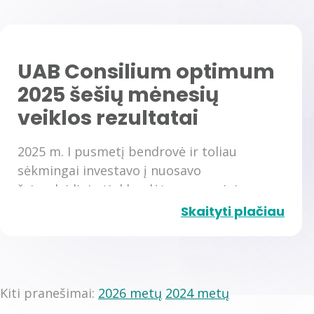
UAB Consilium optimum
2025 šešių mėnesių
veiklos rezultatai
2025 m. I pusmetį bendrovė ir toliau
sėkmingai investavo į nuosavo
šviesolaidinio tinklo plėtrą, serverinių
pajėgumų didinimą, klientų aptarnavimo
Skaityti plačiau
gerinimą, vidinių procesų automatizavimą
bei efektyvinimą ir TV aplikacijos
tobulinimą.
Kiti pranešimai:
2026 metų
2024 metų