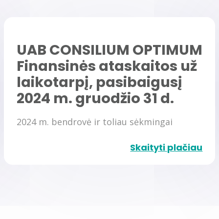
UAB CONSILIUM OPTIMUM
Finansinės ataskaitos už
laikotarpį, pasibaigusį
2024 m. gruodžio 31 d.
2024 m. bendrovė ir toliau sėkmingai
investavo į nuosavo šviesolaidinio tinklo
Skaityti plačiau
plėtrą, serverinių pajėgumų didinimą,
klientų aptarnavimo gerinimą, vidinių
procesų automatizavimą bei efektyvinimą
ir TV aplikacijos tobulinimą.