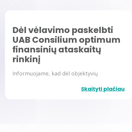
Dėl vėlavimo paskelbti
UAB Consilium optimum
finansinių ataskaitų
rinkinį
Informuojame, kad dėl objektyvių
aplinkybių UAB Consilium optimum negalės
Skaityti plačiau
laiku paskelbti audituoto 2024 metų
finansinių ataskaitų rinkinio.