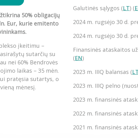
Galutinės sąlygos (
LT
) (
užtikrina 50% obligacijų
2024 m. rugsėjo 30 d. pr
ln. Eur, kurie emitento
vininkams.
2024 m. rugsėjo 30 d. pre
plekso įkeitimu –
Finansinės ataskaitos už 
asirašytų sutarčių su
(
EN
)
iau nei 60% Bendrovės
iojimo laikas – 35 mėn.
2023 m. IIIQ balansas (
L
ui pratęsia sutartys, o
2023 m. IIIQ pelno (nuost
kvieną mėnesį.
2023 m. finansinės atask
2022 m. finansinės atask
2021 m. finansinės atask