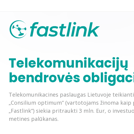
Telekomunikacijų
bendrovės obligac
Mobilus ryšys (4G)
TV+internetas plana
Mobilus ryšys (5G)
Televizijos kanalų 
Telekomunikacines paslaugas Lietuvoje teikian
„Consilium optimum“ (vartotojams žinoma kaip 
„Fastlink“) siekia pritraukti 3 mln. Eur, o invest
metines palūkanas.