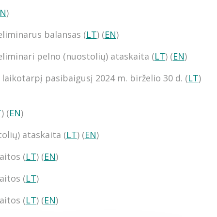
EN
)
eliminarus balansas (
LT
) (
EN
)
liminari pelno (nuostolių) ataskaita (
LT
) (
EN
)
laikotarpį pasibaigusį 2024 m. birželio 30 d. (
LT
)
T
) (
EN
)
olių) ataskaita (
LT
) (
EN
)
aitos (
LT
) (
EN
)
aitos (
LT
)
aitos (
LT
) (
EN
)