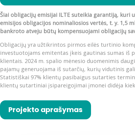
Šiai obligacijų emisijai ILTE suteikia garantiją, kuri 
emisijos obligacijos nominaliosios vertės, t. y. 1,5 m
bankroto atveju būtų kompensuojami obligacijų sa
Obligacijų yra užtikrintos pirmos eilės turtinio kom
investuotojams emitentas įkeis gautinas sumas iš p
klientais. 2024 m. spalio mėnesio duomenimis daug
pajamų generuojama iš sutarčių, kurių vidutinis gal
Statistiškai 97% klientų pasibaigus sutarties termin
klientų sutartiniai įsipareigojimai įmonei didėja kie
Projekto aprašymas