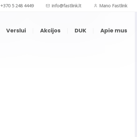
+370 5 248 4449
info@fastlink.lt
Mano Fastlink
|
Verslui
|
Akcijos
|
DUK
|
Apie mus
oji televizija (APP)
Internetas daiktams
ji televizija (IPTV)
Vaizdo kameros
nk TV kompiuteryje
Telefonija
zijos kanalų sąrašas
O filmai