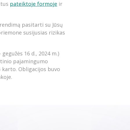
ktus
pateiktoje formoje
ir
prendimą pasitarti su Jūsų
priemone susijusias rizikas
 gegužės 16 d., 2024 m.)
metinio pajamingumo
3 karto. Obligacijos buvo
koje.