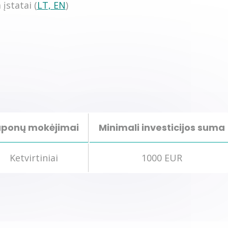
statai (
LT, EN
)
uponų mokėjimai
Minimali investicijos suma
Ketvirtiniai
1000 EUR