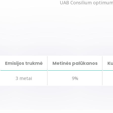
UAB Consilium optimum į
Emisijos trukmė
Metinės palūkanos
K
3 metai
9%