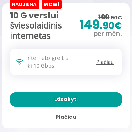
NAUJIENA
WOW!
10 G verslui
199
.90€
149
.90€
šviesolaidinis
per mėn.
internetas
Interneto greitis
Plačiau
iki
10 Gbps
Užsakyti
Plačiau