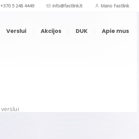
+370 5 248 4449
info@fastlink.lt
Mano Fastlink
|
Verslui
|
Akcijos
|
DUK
|
Apie mus
oji televizija (APP)
Internetas daiktams
ji televizija (IPTV)
Vaizdo kameros
nk TV kompiuteryje
Telefonija
zijos kanalų sąrašas
O filmai