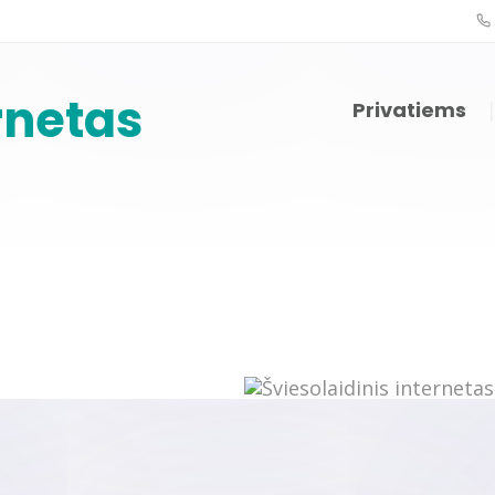
rnetas
Privatiems
i ir kainos
Interneto planai ir kainos
Išmani
sąrašas
Šviesolaidinis internetas
Išmanio
Mobilus internetas
Fastli
5G internetas
Televi
Išmanus Wi-Fi sprendimas
MEGOG