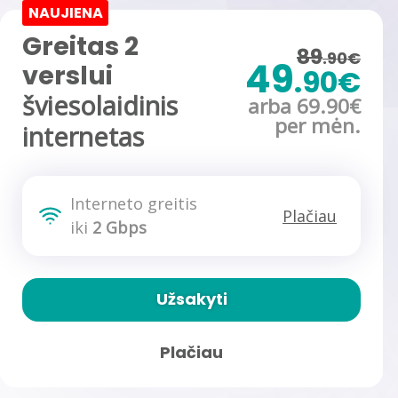
NAUJIENA
Greitas 2
89
.90€
49
verslui
.90€
šviesolaidinis
arba 69.90€
per mėn.
internetas
Interneto greitis
Plačiau
iki
2 Gbps
Užsakyti
Plačiau