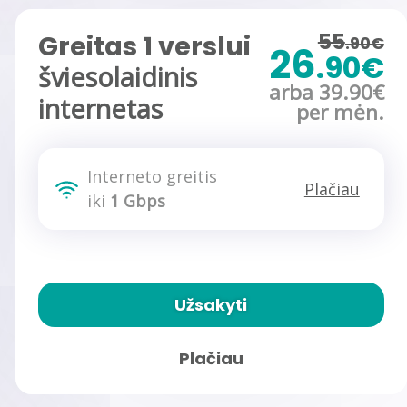
55
Greitas 1 verslui
.90€
26
.90€
šviesolaidinis
arba 39.90€
internetas
per mėn.
Interneto greitis
Plačiau
iki
1 Gbps
Užsakyti
Plačiau