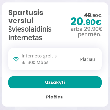
Greičio matuoklė
Spartusis
49
.90€
20
verslui
.90€
šviesolaidinis
arba 29.90€
per mėn.
internetas
Interneto greitis
Plačiau
iki
300 Mbps
Užsakyti
Plačiau