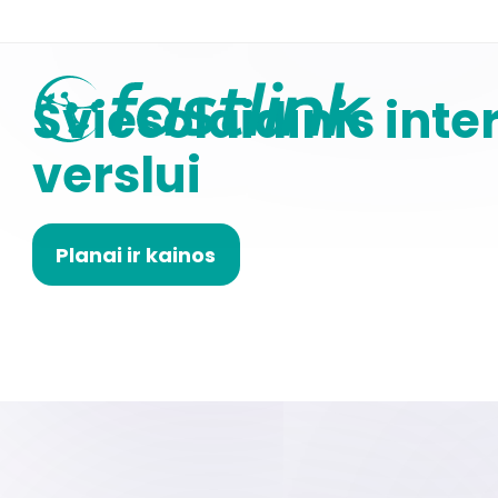
Šviesolaidinis inte
verslui
Planai ir kainos
Mobilus ryšys (4G)
TV+internetas plana
Mobilus ryšys (5G)
Televizijos kanalų 