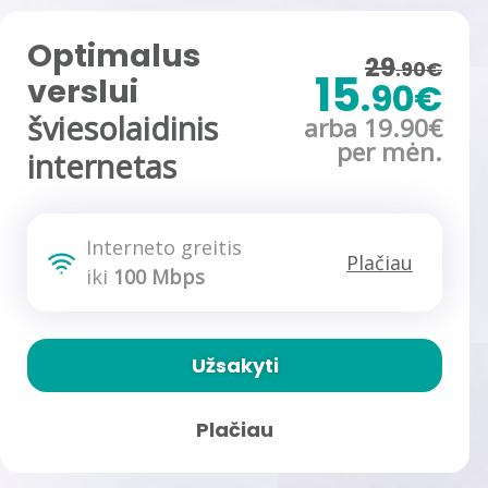
Optimalus
29
.90€
15
verslui
.90€
šviesolaidinis
arba 19.90€
per mėn.
internetas
Interneto greitis
Plačiau
iki
100 Mbps
Užsakyti
Plačiau