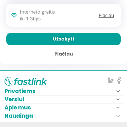
Interneto greitis
Plačiau
iki
1 Gbps
Užsakyti
Plačiau
Privatiems
Verslui
Apie mus
Naudinga