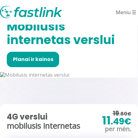
Meniu
☰
Mobilusis
internetas verslui
Planai ir kainos
19
.80€
4G verslui
11
.49€
mobilusis internetas
per mėn.