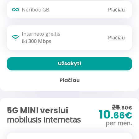
Neriboti GB
Plačiau
Interneto greitis
Plačiau
iki
300 Mbps
Užsakyti
Plačiau
25
.80€
5G MINI verslui
10
.66€
mobilusis internetas
per mėn.