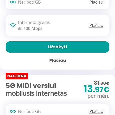
Neriboti GB
Plačiau
Interneto greitis
Plačiau
iki
100 Mbps
Užsakyti
Plačiau
NAUJIENA
31
.80€
5G MIDI verslui
13
.97€
mobilusis internetas
per mėn.
Neriboti GB
Plačiau