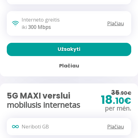
Interneto greitis
Plačiau
iki
300 Mbps
Užsakyti
Plačiau
35
.90€
5G MAXI verslui
18
.10€
mobilusis internetas
per mėn.
Neriboti GB
Plačiau