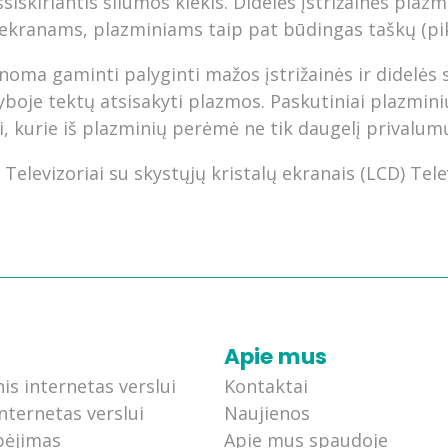
skiriantis šilumos kiekis. Didelės įstrižainės plazmin
ED ekranams, plazminiams taip pat būdingas taškų (pi
ma gaminti palyginti mažos įstrižainės ir didelės 
boje tektų atsisakyti plazmos. Paskutiniai plazminių
ai, kurie iš plazminių perėmė ne tik daugelį privalum
 Televizoriai su skystųjų kristalų ekranais (LCD) Tele
Apie mus
nis internetas verslui
Kontaktai
nternetas verslui
Naujienos
bėjimas
Apie mus spaudoje