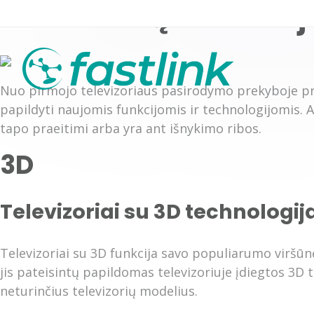
Televizorių evoliuci
Nuo pirmojo televizoriaus pasirodymo prekyboje praė
papildyti naujomis funkcijomis ir technologijomis. 
tapo praeitimi arba yra ant išnykimo ribos.
3D
Mobilus ryšys (4G)
TV+internetas plana
Mobilus ryšys (5G)
Televizijos kanalų 
Televizoriai su 3D technologij
Televizoriai su 3D funkcija savo populiarumo viršūnę
jis pateisintų papildomas televizoriuje įdiegtos 3D 
neturinčius televizorių modelius.