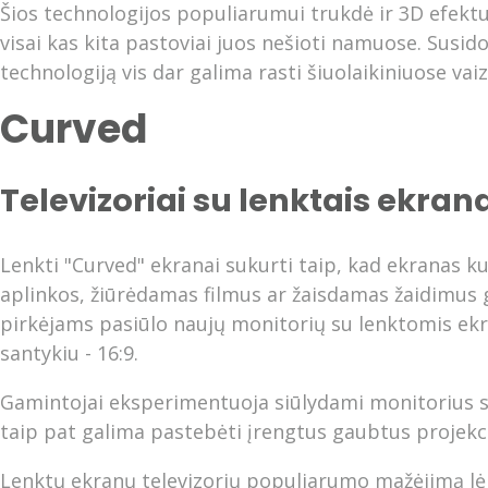
Šios technologijos populiarumui trukdė ir 3D efektui b
visai kas kita pastoviai juos nešioti namuose. Susid
technologiją vis dar galima rasti šiuolaikiniuose vai
Curved
Televizoriai su lenktais ekran
Lenkti "Curved" ekranai sukurti taip, kad ekranas k
aplinkos, žiūrėdamas filmus ar žaisdamas žaidimus g
pirkėjams pasiūlo naujų monitorių su lenktomis ekra
santykiu - 16:9.
Gamintojai eksperimentuoja siūlydami monitorius su v
taip pat galima pastebėti įrengtus gaubtus projekcin
Lenktų ekranų televizorių populiarumo mažėjimą lėmė