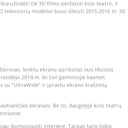
kia užsidėti tik 3D filmo peržiūrai kino teatre, ir
 televizorių modeliai buvo išleisti 2015-2016 m. 3D
žiūrovas, lenktu ekranu apribotas nuo likusios
rasidėjo 2014 m. Iki šiol gamintojai kasmet
 su "UltraWide" ir įprastu ekrano kraštinių
aubiančiais ekranais. Be to, daugelyje kino teatrų
zoriuose.
kiau įkomponuoti interjere. Tarpas tarp tokio