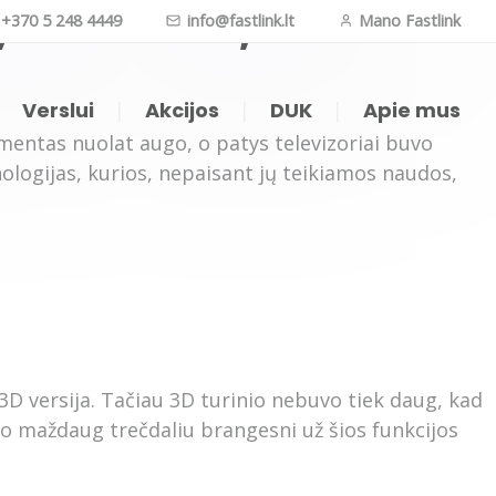
", "Curved", "Plasma"
+370 5 248 4449
info@fastlink.lt
Mano Fastlink
|
Verslui
|
Akcijos
|
DUK
|
Apie mus
mentas nuolat augo, o patys televizoriai buvo
ologijas, kurios, nepaisant jų teikiamos naudos,
oji televizija (APP)
Internetas daiktams
ji televizija (IPTV)
Vaizdo kameros
nk TV kompiuteryje
Telefonija
 3D versija. Tačiau 3D turinio nebuvo tiek daug, kad
zijos kanalų sąrašas
uvo maždaug trečdaliu brangesni už šios funkcijos
O filmai