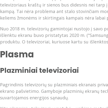
televizoriaus kraštų ir sienos bus didesnis nei tarp 
kampą. Tai nėra problema ant stalo stovinčiam monit
keliems žmonėms ir skirtingais kampais nėra labai 
Nuo 2018 m. televizorių gamintojai nustojo į savo p
išlenktu ekranu buvo pristatytas 2020 m. ("Samsung T
produktu. O televizoriai, kuriuose kartu su išlenktos
Plasma
Plazminiai televizoriai
Pagrindinis televizorių su plazminiais ekranais priv
ekrano pašvietimo. Gamyboje plazminių ekranų techno
suvartojamos energijos sąnaudų.