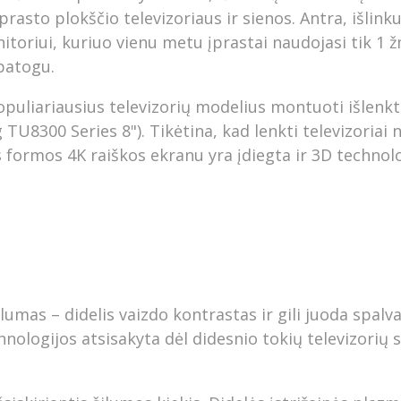
įprasto plokščio televizoriaus ir sienos. Antra, išli
oriui, kuriuo vienu metu įprastai naudojasi tik 1 žm
patogu.
opuliariausius televizorių modelius montuoti išlenkt
U8300 Series 8"). Tikėtina, kad lenkti televizoriai n
 formos 4K raiškos ekranu yra įdiegta ir 3D technolog
alumas – didelis vaizdo kontrastas ir gili juoda spa
logijos atsisakyta dėl didesnio tokių televizorių sv