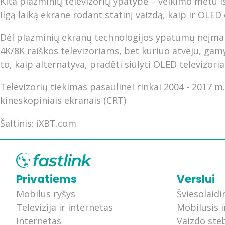
Kita plazminių televizorių ypatybė – veikimo metu išsi
Ilgą laiką ekrane rodant statinį vaizdą, kaip ir OL
Dėl plazminių ekranų technologijos ypatumų neįmano
4K/8K raiškos televizoriams, bet kuriuo atveju, gamy
to, kaip alternatyva, pradėti siūlyti OLED televizori
Televizorių tiekimas pasaulinei rinkai 2004 - 2017 m.
kineskopiniais ekranais (CRT)
Šaltinis: iXBT.com
Privatiems
Verslui
Mobilus ryšys
Šviesolaidi
Televizija ir internetas
Mobilusis i
Internetas
Vaizdo ste