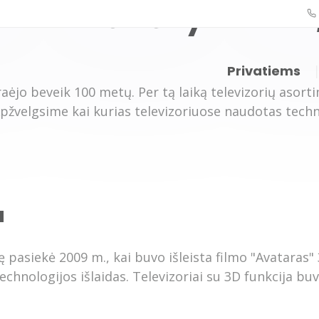
ja - kodėl išnyko "3D
Privatiems
jo beveik 100 metų. Per tą laiką televizorių asorti
Apžvelgsime kai kurias televizoriuose naudotas techn
i ir kainos
Interneto planai ir kainos
Išmani
sąrašas
Šviesolaidinis internetas
Išmanio
a
Mobilus internetas
Fastli
 pasiekė 2009 m., kai buvo išleista filmo "Avataras"
5G internetas
Televi
technologijos išlaidas. Televizoriai su 3D funkcija b
Išmanus Wi-Fi sprendimas
MEGOG