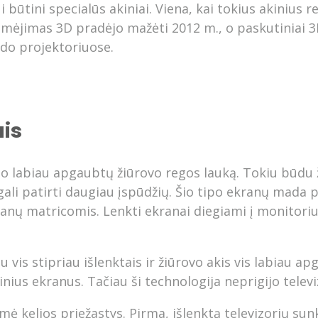
ūtini specialūs akiniai. Viena, kai tokius akinius rei
Greičio matuoklė
omėjimas 3D pradėjo mažėti 2012 m., o paskutiniai 3D
zdo projektoriuose.
ais
uo labiau apgaubtų žiūrovo regos lauką. Tokiu būdu 
ali patirti daugiau įspūdžių. Šio tipo ekranų mada p
nų matricomis. Lenkti ekranai diegiami į monitorius
is stipriau išlenktais ir žiūrovo akis vis labiau apg
ius ekranus. Tačiau ši technologija neprigijo televi
 kelios priežastys. Pirma, išlenktą televizorių sun