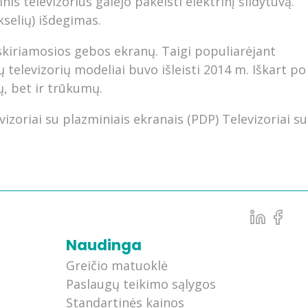
is televizorius galėjo pakeisti elektrinį šildytuvą.
kselių) išdegimas.
skiriamosios gebos ekranų. Taigi populiarėjant
 televizorių modeliai buvo išleisti 2014 m. Iškart po
ų, bet ir trūkumų.
vizoriai su plazminiais ekranais (PDP) Televizoriai su
Naudinga
Greičio matuoklė
Paslaugų teikimo sąlygos
Standartinės kainos