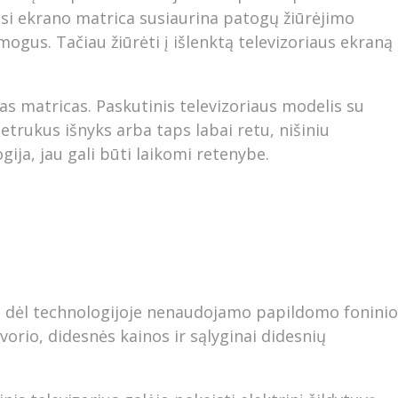
nkusi ekrano matrica susiaurina patogų žiūrėjimo
ogus. Tačiau žiūrėti į išlenktą televizoriaus ekraną
as matricas. Paskutinis televizoriaus modelis su
etrukus išnyks arba taps labai retu, nišiniu
ija, jau gali būti laikomi retenybe.
lva dėl technologijoje nenaudojamo papildomo foninio
orio, didesnės kainos ir sąlyginai didesnių