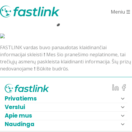
Dėmesio! Klaidinanti
Meniu
☰
informacija.
FASTLINK vardas buvo panaudotas klaidinančiai
informacijai skleisti ❗ Mes šio pranešimo neplatinome, tai
trečiųjų asmenų paskleista klaidinanti informacija. Šių prizų
nedovanojame ❗ Būkite budrūs.
Privatiems
Verslui
Apie mus
Naudinga