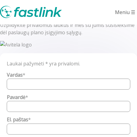
Avitela DOVANA
Meniu
☰
Užpildykite privalomus laukus ir mes su jumis susisieksime
dėl paslaugų plano įsigyjimo sąlygų.
Laukai pažymėti
*
yra privalomi.
Vardas
*
Pavardė
*
El. paštas
*