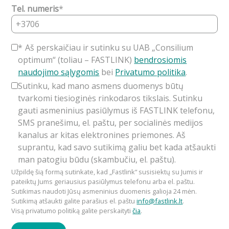
Tel. numeris
*
*
Aš perskaičiau ir sutinku su UAB „Consilium
optimum“ (toliau – FASTLINK)
bendrosiomis
naudojimo sąlygomis
bei
Privatumo politika
.
Sutinku, kad mano asmens duomenys būtų
tvarkomi tiesioginės rinkodaros tikslais. Sutinku
gauti asmeninius pasiūlymus iš FASTLINK telefonu,
SMS pranešimu, el. paštu, per socialinės medijos
kanalus ar kitas elektronines priemones. Aš
suprantu, kad savo sutikimą galiu bet kada atšaukti
man patogiu būdu (skambučiu, el. paštu).
Užpildę šią formą sutinkate, kad „Fastlink“ susisiektų su Jumis ir
pateiktų Jums geriausius pasiūlymus telefonu arba el. paštu.
Sutikimas naudoti Jūsų asmeninius duomenis galioja 24 mėn.
Sutikimą atšaukti galite parašius el. paštu
info@fastlink.lt
.
Visą privatumo politiką galite perskaityti
čia
.