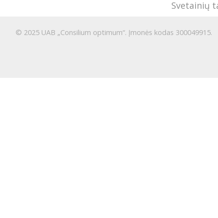
Svetainių 
© 2025 UAB „Consilium optimum“. Įmonės kodas 300049915.