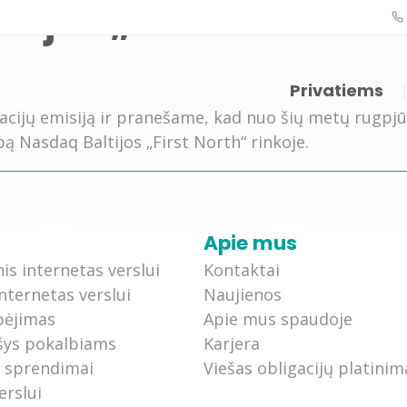
ijos „First North“ ri
Privatiems
acijų emisiją ir pranešame, kad nuo šių metų rugpjūč
bą Nasdaq Baltijos „First North“ rinkoje.
i ir kainos
Interneto planai ir kainos
Išmani
Apie mus
sąrašas
Šviesolaidinis internetas
Išmanio
nis internetas verslui
Kontaktai
nternetas verslui
Naujienos
Mobilus internetas
Fastli
bėjimas
Apie mus spaudoje
šys pokalbiams
Karjera
5G internetas
Televi
s sprendimai
Viešas obligacijų platinim
Išmanus Wi-Fi sprendimas
MEGOG
erslui