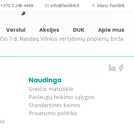
nkoje!
+370 5 248 4449
info@fastlink.lt
Mano Fastlink
|
Verslui
|
Akcijos
|
DUK
|
Apie mus
io 7 d. Nasdaq Vilnius vertybinių popierių birža
oji televizija (APP)
Internetas daiktams
Naudinga
ji televizija (IPTV)
Vaizdo kameros
Greičio matuoklė
Paslaugų teikimo sąlygos
nk TV kompiuteryje
Telefonija
Standartinės kainos
Privatumo politika
zijos kanalų sąrašas
as
O filmai