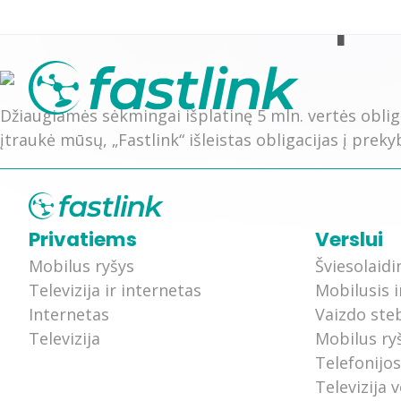
FASTLINK Nasdaq Balt
Džiaugiamės sėkmingai išplatinę 5 mln. vertės oblig
įtraukė mūsų, „Fastlink“ išleistas obligacijas į preky
Mobilus ryšys (4G)
TV+internetas plana
Privatiems
Verslui
Mobilus ryšys (5G)
Televizijos kanalų 
Mobilus ryšys
Šviesolaidi
Televizija ir internetas
Mobilusis i
Internetas
Vaizdo ste
Televizija
Mobilus ry
Telefonijo
Televizija v